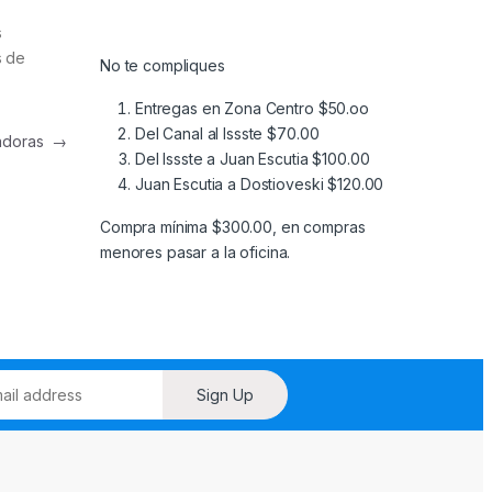
s
s de
No te compliques
Entregas en Zona Centro $50.oo
Del Canal al Issste $70.00
tadoras
→
Del Issste a Juan Escutia $100.00
Juan Escutia a Dostioveski $120.00
Compra mínima $300.00, en compras
menores pasar a la oficina.
Sign Up