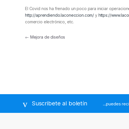
El Covid nos ha frenado un poco para iniciar operacion
http://aprendiendo.laconeccion.com/
y
https://www.lac
comercio electrónico, etc.
Navegación de entradas
←
Mejora de diseños
Suscribete al boletín
...puedes rec