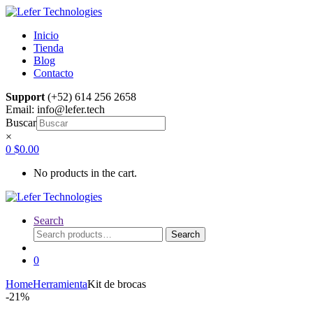
Skip
Skip
to
to
Inicio
navigation
content
Tienda
Blog
Contacto
Support
(+52) 614 256 2658
Email: info@lefer.tech
Buscar
×
0
$
0.00
No products in the cart.
Search
Search
Search
for:
0
Home
Herramienta
Kit de brocas
-
21%