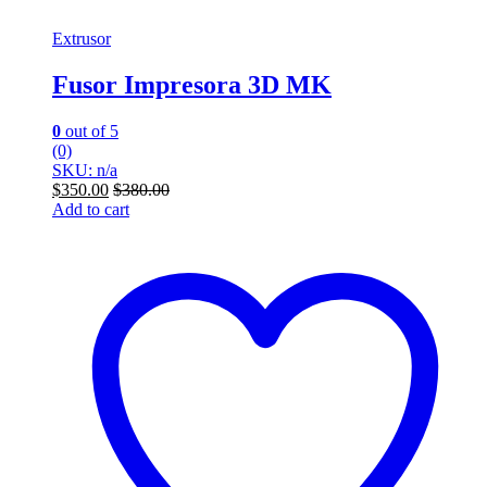
Extrusor
Fusor Impresora 3D MK
0
out of 5
(0)
SKU: n/a
$
350.00
$
380.00
Add to cart