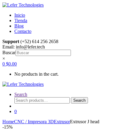
Skip
Skip
to
to
Inicio
navigation
content
Tienda
Blog
Contacto
Support
(+52) 614 256 2658
Email: info@lefer.tech
Buscar
×
0
$
0.00
No products in the cart.
Search
Search
Search
for:
0
Home
CNC / Impresora 3D
Extrusor
Extrusor J head
-
15%