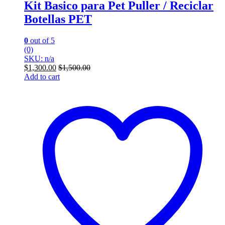
Kit Basico para Pet Puller / Reciclar
Botellas PET
0
out of 5
(0)
SKU: n/a
$
1,300.00
$
1,500.00
Add to cart