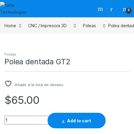
Skip to navigation
Skip to content
0
Home
CNC / Impresora 3D
Poleas
Polea denta
Poleas
Polea dentada GT2
Añadir a la lista de deseos
$
65.00
Quantity
Add to cart