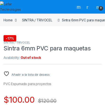
Skip to navigation
Skip to content
0
Home
SINTRA / TRIVOCEL
Sintra 6mm PVC para maque
-
17%
SINTRA / TRIVOCEL
Sintra 6mm PVC para maquetas
Availability:
Out of stock
Añadir a la lista de deseos
PVC Espumado para proyectos
$
100.00
$
120.00