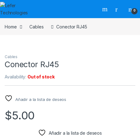
Skip to navigation
Skip to content
0
Home
Cables
Conector RJ45
Cables
Conector RJ45
Availability:
Out of stock
Añadir a la lista de deseos
$
5.00
Añadir a la lista de deseos